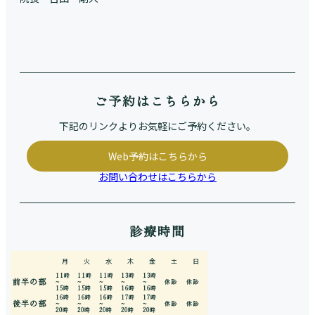
ご予約はこちらから
下記のリンクよりお気軽にご予約ください。
Web予約はこちらから
お問い合わせはこちらから
診療時間
月
火
水
木
金
土
日
11時
11時
11時
13時
13時
前半の部
~
~
~
~
~
休診
休診
15時
15時
15時
16時
16時
16時
16時
16時
17時
17時
後半の部
~
~
~
~
~
休診
休診
20時
20時
20時
20時
20時