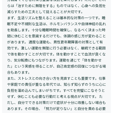
らは「治すために無理をする」ものではなく、心身への負担を
減らすための工夫として捉えることが大切です。
まず、生活リズムを整えることは基本的な対策の一つです。睡
眠不足や不規則な生活は、ホルモンバランスや自律神経の乱れ
を助長します。十分な睡眠時間を確保し、なるべく決まった時
間に休むことを意識するだけでも、体調の感じ方が変わること
があります。 適度な運動も、男性更年期障害の対策として有
効です。激しい運動を無理に行う必要はなく、継続できる範囲
で体を動かすことが大切です。体を動かすことで血流が良くな
り、気分転換にもつながります。運動を通じて「体を動かせ
た」という実感を得ることが、自己肯定感の回復につながる場
合もあります。
また、ストレスとの向き合い方を見直すことも重要です。仕事
や家庭での責任が重なる年代では、知らず知らずのうちに心に
負担を溜め込んでしまいがちです。すべてを完璧にこなそうと
せず、休むことも必要な行動だと考える視点が大切です。 た
だし、自分でできる対策だけで症状が十分に改善しない場合も
あります。その場合、「努力が足りない」と自分を責める必要