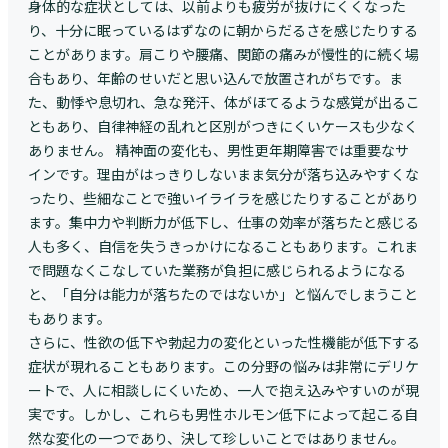
身体的な症状としては、以前よりも疲労が抜けにくくなった
り、十分に眠っているはずなのに朝からだるさを感じたりする
ことがあります。肩こりや腰痛、関節の痛みが慢性的に続く場
合もあり、年齢のせいだと思い込んで放置されがちです。ま
た、動悸や息切れ、急な発汗、体がほてるような感覚が出るこ
ともあり、自律神経の乱れと区別がつきにくいケースも少なく
ありません。 精神面の変化も、男性更年期障害では重要なサ
インです。理由がはっきりしないまま気分が落ち込みやすくな
ったり、些細なことで強いイライラを感じたりすることがあり
ます。集中力や判断力が低下し、仕事の効率が落ちたと感じる
人も多く、自信を失うきっかけになることもあります。これま
で問題なくこなしていた業務が負担に感じられるようになる
と、「自分は能力が落ちたのではないか」と悩んでしまうこと
もあります。
さらに、性欲の低下や勃起力の変化といった性機能が低下する
症状が現れることもあります。この分野の悩みは非常にデリケ
ートで、人に相談しにくいため、一人で抱え込みやすいのが現
実です。しかし、これらも男性ホルモン低下によって起こる自
然な変化の一つであり、決して珍しいことではありません。