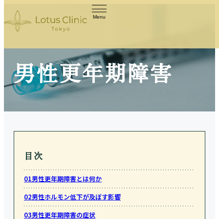
Menu
男性更年期障害
目次
01
男性更年期障害とは何か
02
男性ホルモン低下が及ぼす影響
03
男性更年期障害の症状