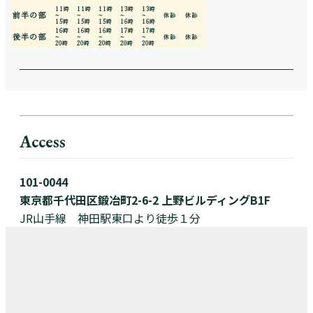
11時
11時
11時
13時
13時
前半の部
~
~
~
~
~
休診
休診
15時
15時
15時
16時
16時
16時
16時
16時
17時
17時
後半の部
~
~
~
~
~
休診
休診
20時
20時
20時
20時
20時
Access
101-0044
東京都千代田区鍛冶町2-6-2 上野ビルディングB1F
JR山手線 神田駅東口より徒歩１分