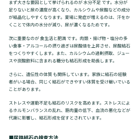
まず大きな要因として挙げられるのが 水分不足 です。水分が
足りないと尿の濃度が高くなり、カルシウムや尿酸などの成分
が結晶化しやすくなります。夏場に発症が増えるのは、汗をか
くことで体内の水分が減り、尿が濃くなるためです。
次に重要なのが 食生活と肥満 です。肉類・揚げ物・塩分の多
い食事・アルコールの摂り過ぎは尿酸値を上昇させ、尿酸結石
をつくりやすくします。また、カルシウムの過剰摂取、ジュー
スや炭酸飲料に含まれる糖分も結石形成を助長します。
さらに、遺伝性の体質 も関係しています。家族に結石の経験
者がいる場合、同じく結石ができやすい体質を受け継いでいる
ことがあります。
ストレスや運動不足も結石のリスクを高めます。ストレスによ
るホルモンバランスの乱れ、筋肉量の低下、血流の悪化などが
代謝に影響し、結石形成を促すとされています。
■尿路結石の検査方法