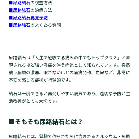
■
尿路結石
の検査方法
■
尿路結石
の治療方法
■
尿路結石
再発予防
■
尿路結石
のよくある質問
尿路結石は「人生で経験する痛みの中でもトップクラス」と表
現されるほど強い激痛を伴う病気として知られています。突然
襲う脇腹の激痛、眠れないほどの疝痛発作、血尿など、非常に
不安を感じる症状が特徴的です。
結石は一度できると再発しやすい病気であり、適切な予防と生
活改善がとても大切です。
■そもそも尿路結石とは？
尿路結石とは、腎臓で作られた尿に含まれるカルシウム・尿酸