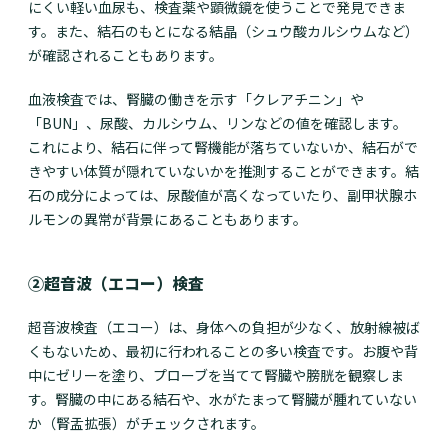
にくい軽い血尿も、検査薬や顕微鏡を使うことで発見できま
す。また、結石のもとになる結晶（シュウ酸カルシウムなど）
が確認されることもあります。
血液検査では、腎臓の働きを示す「クレアチニン」や
「BUN」、尿酸、カルシウム、リンなどの値を確認します。
これにより、結石に伴って腎機能が落ちていないか、結石がで
きやすい体質が隠れていないかを推測することができます。結
石の成分によっては、尿酸値が高くなっていたり、副甲状腺ホ
ルモンの異常が背景にあることもあります。
②超音波（エコー）検査
超音波検査（エコー）は、身体への負担が少なく、放射線被ば
くもないため、最初に行われることの多い検査です。お腹や背
中にゼリーを塗り、プローブを当てて腎臓や膀胱を観察しま
す。腎臓の中にある結石や、水がたまって腎臓が腫れていない
か（腎盂拡張）がチェックされます。