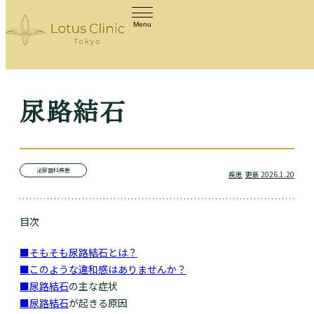
Menu
尿路結石
泌尿器科疾患
疾患
更新 2026.1.20
目次
■そもそも尿路結石とは？
■このような違和感はありませんか？
■
尿路結石
の主な症状
■
尿路結石
が起きる原因