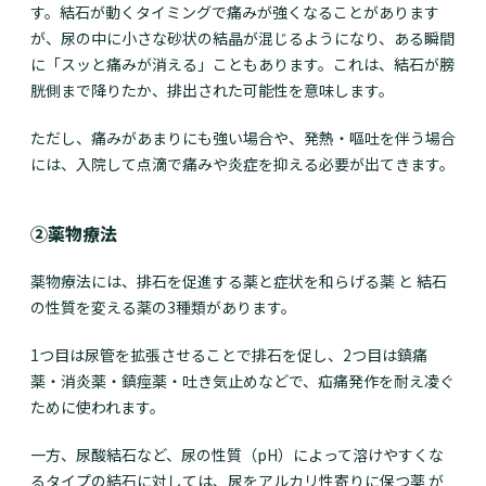
す。結石が動くタイミングで痛みが強くなることがあります
が、尿の中に小さな砂状の結晶が混じるようになり、ある瞬間
に「スッと痛みが消える」こともあります。これは、結石が膀
胱側まで降りたか、排出された可能性を意味します。
ただし、痛みがあまりにも強い場合や、発熱・嘔吐を伴う場合
には、入院して点滴で痛みや炎症を抑える必要が出てきます。
②薬物療法
薬物療法には、排石を促進する薬と症状を和らげる薬 と 結石
の性質を変える薬の3種類があります。
1つ目は尿管を拡張させることで排石を促し、2つ目は鎮痛
薬・消炎薬・鎮痙薬・吐き気止めなどで、疝痛発作を耐え凌ぐ
ために使われます。
一方、尿酸結石など、尿の性質（pH）によって溶けやすくな
るタイプの結石に対しては、尿をアルカリ性寄りに保つ薬 が