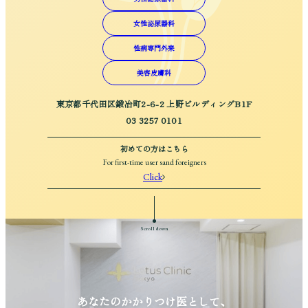
女性泌尿器科
性病専門外来
美容皮膚科
東京都千代田区鍛冶町2-6-2 上野ビルディングB1F
03 3257 0101
初めての方はこちら
For first-time user sand foreigners
Click
Scroll down
あなたのかかりつけ医として、