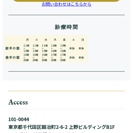
お問い合わせはこちらから
診療時間
月
火
水
木
金
土
日
11時
11時
11時
13時
13時
前半の部
~
~
~
~
~
休診
休診
15時
15時
15時
16時
16時
16時
16時
16時
17時
17時
後半の部
~
~
~
~
~
休診
休診
20時
20時
20時
20時
20時
Access
101-0044
東京都千代田区鍛冶町2-6-2 上野ビルディングB1F