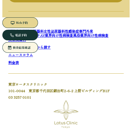
医院案内
男性泌尿器科
女性泌尿器科
性感染症専門外来
ブライダルチェック
AV業界向け性病検査
風俗業界向け性病検査
美容皮膚科
症状から探す
疾患から探す
ニュース
コラム
料金表
東京ロータスクリニック
101-0044 東京都千代田区鍛冶町2-6-2 上野ビルディングB1F
03 3257 0101