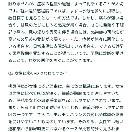
限りませんが、症状の程度や経過によって判断することが大切
です。軽い違和感程度であれば、まずは水分を多めに摂取し、
数日様子を見ることも一つの方法です。しかし、痛みが強い場
合や、排尿のたびにしみる感覚が続く場合、さらに発熱や下腹
部の痛み、尿の濁りや異臭を伴う場合には、感染症の可能性が
高いため早めの受診が必要です。また、症状が徐々に悪化して
いる場合や、日常生活に支障が出ている場合も、できるだけ早
く医療機関を受診することが望ましいです。早期に診断を受け
ることで、症状の悪化を防ぐことができます。
Q3 女性に多いのはなぜですか？
排尿時痛が女性に多い理由は、主に体の構造にあります。女性
は男性に比べて尿道が短く、細菌が膀胱まで到達しやすいた
め、膀胱炎などの尿路感染症を起こしやすいとされています。
また、尿道と肛門の距離が近いことも、細菌が侵入しやすい要
因の一つです。さらに、ホルモンバランスの変化や体調の影響
を受けやすいことも関係しています。そのため、女性では軽い
違和感から排尿時痛につながるケースが比較的多く見られま