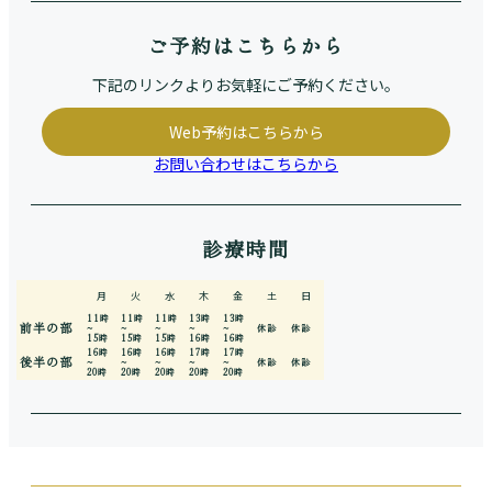
ご予約はこちらから
下記のリンクよりお気軽にご予約ください。
Web予約はこちらから
お問い合わせはこちらから
診療時間
月
火
水
木
金
土
日
11時
11時
11時
13時
13時
前半の部
~
~
~
~
~
休診
休診
15時
15時
15時
16時
16時
16時
16時
16時
17時
17時
後半の部
~
~
~
~
~
休診
休診
20時
20時
20時
20時
20時