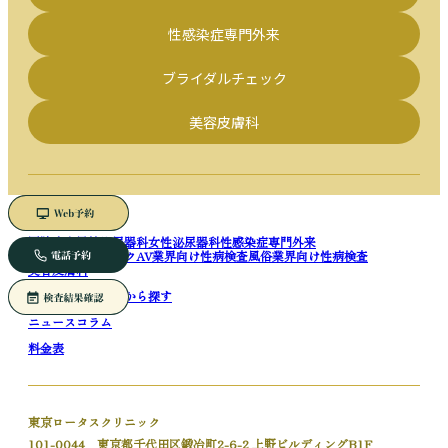
性感染症専門外来
ブライダルチェック
美容皮膚科
医院案内
男性泌尿器科
女性泌尿器科
性感染症専門外来
ブライダルチェック
AV業界向け性病検査
風俗業界向け性病検査
美容皮膚科
症状から探す
疾患から探す
ニュース
コラム
料金表
東京ロータスクリニック
101-0044 東京都千代田区鍛冶町2-6-2 上野ビルディングB1F