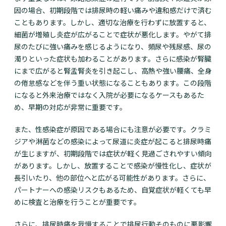
因の場合、初期段階では排尿時の軽い痛みや違和感だけで済む
こともあります。しかし、適切な治療を行わずに放置すると、
細菌が増殖し炎症が広がることで症状が悪化します。やがて排
尿のたびに強い痛みを感じるようになり、頻尿や残尿感、尿の
濁りといった症状も加わることがあります。さらに感染が腎臓
にまで広がると腎盂腎炎を引き起こし、高熱や強い腰痛、全身
の倦怠感などを伴う重い状態になることもあります。この段階
になると外来治療ではなく入院が必要になるケースもあるた
め、早期の対応が非常に重要です。
また、性感染症が原因である場合にも注意が必要です。クラミ
ジアや淋菌などの感染によって尿道に炎症が起こると排尿時痛
が生じますが、初期段階では症状が軽く見過ごされやすい傾向
があります。しかし、放置することで感染が慢性化し、症状が
長引いたり、他の部位へと広がる可能性があります。さらに、
パートナーへの感染リスクもあるため、自覚症状が軽くても早
めに検査と治療を行うことが重要です。
さらに、排尿時痛を我慢することで排尿行動そのものに悪影響