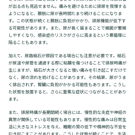
が出る点も見逃せません。痛みを避けるために排尿を我慢する
ようになると、膀胱に尿が長時間たまり続けることになりま
す。この状態が続くと膀胱に負担がかかり、排尿機能が低下す
る可能性があります。また、尿が長く留まることで細菌が繁殖
しやすくなり、感染症のリスクがさらに高まるという悪循環に
陥ることもあります。
加えて、尿路結石が原因である場合にも注意が必要です。結石
が尿道や尿管を通過する際に粘膜を傷つけることで排尿時痛が
生じますが、結石が大きくなると強い痛みを引き起こすだけで
なく、尿の流れを妨げることがあります。その結果、尿がうま
く排出されず、腎臓に負担がかかる可能性もあります。こうし
た状態を放置すると、さらに重篤な症状につながることがあり
ます。
また、排尿時痛が長期間続く場合には、慢性的な炎症や神経の
異常が関係している可能性もあります。慢性的な痛みは日常生
活に大きなストレスを与え、睡眠の質の低下や精神的な不安を
引き起こすことがあります。こうした状態が続くことで、生活